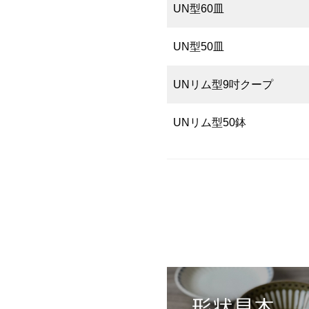
UN型60皿
UN型50皿
UNリム型9吋クープ
UNリム型50鉢