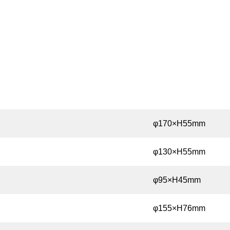
φ170×H55mm
φ130×H55mm
φ95×H45mm
φ155×H76mm