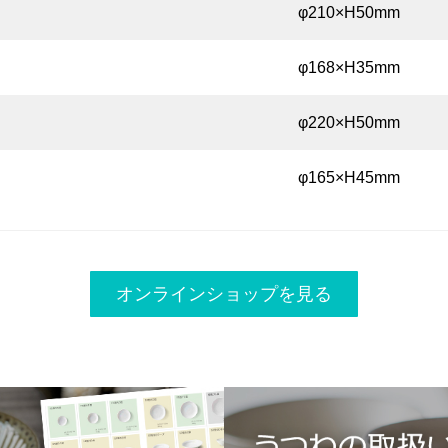
φ210×H50mm
φ168×H35mm
φ220×H50mm
φ165×H45mm
オンラインショップを見る